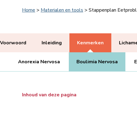
Home
>
Materialen en tools
>
Stappenplan Eetprob
Voorwoord
Inleiding
Kenmerken
Lichame
Anorexia Nervosa
Boulimia Nervosa
E
Inhoud van deze pagina