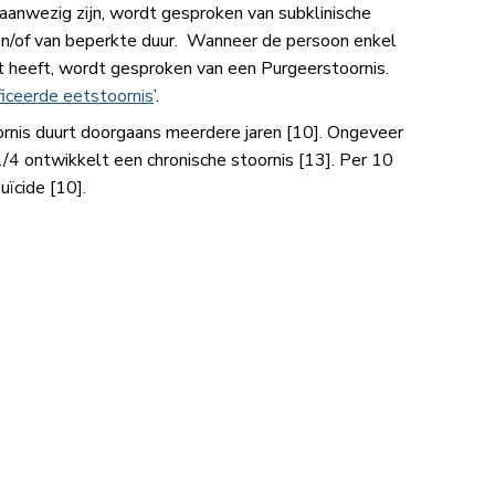
anwezig zijn, wordt gesproken van subklinische
en/of van beperkte duur. Wanneer de persoon enkel
 heeft, wordt gesproken van een Purgeerstoornis.
iceerde eetstoornis
’.
rnis duurt doorgaans meerdere jaren​ [10]​. Ongeveer
1/4 ontwikkelt een chronische stoornis ​[13]​. Per 10
cide​ [10]​.