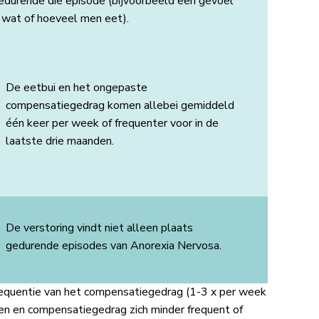
gedurende die episode (bijvoorbeeld een gevoel
r wat of hoeveel men eet).
De eetbui en het ongepaste
compensatiegedrag komen allebei gemiddeld
één keer per week of frequenter voor in de
laatste drie maanden.
De verstoring vindt niet alleen plaats
gedurende episodes van Anorexia Nervosa.
equentie van het compensatiegedrag (1-3 x per week
ien en compensatiegedrag zich minder frequent of