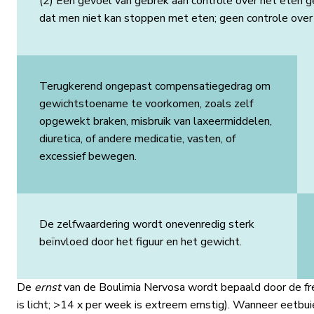
(2) Een gevoel van gebrek aan controle over het eten 
dat men niet kan stoppen met eten; geen controle ove
Terugkerend ongepast compensatiegedrag om
gewichtstoename te voorkomen, zoals zelf
opgewekt braken, misbruik van laxeermiddelen,
diuretica, of andere medicatie, vasten, of
excessief bewegen.
De zelfwaardering wordt onevenredig sterk
beïnvloed door het figuur en het gewicht.
De
ernst
van de Boulimia Nervosa wordt bepaald door de fr
is licht; >14 x per week is extreem ernstig). Wanneer eetbu