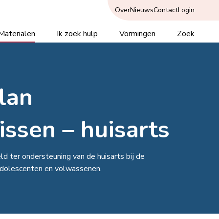
Over
Nieuws
Contact
Login
Materialen
Ik zoek hulp
Vormingen
Zoek
lan
issen – huisarts
d ter ondersteuning van de huisarts bij de
 adolescenten en volwassenen.